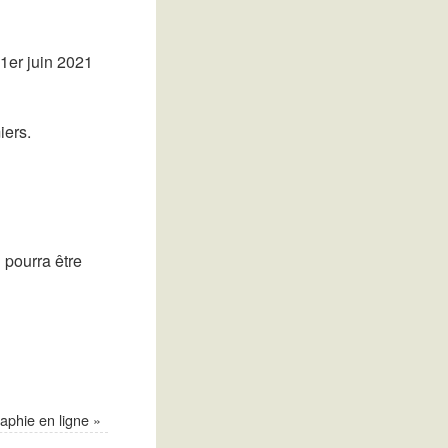
 1er juin 2021
iers.
l pourra être
raphie en ligne
»