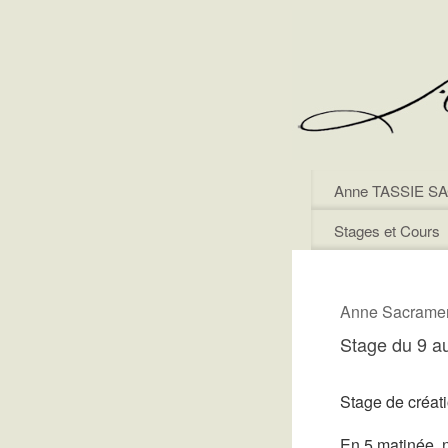
Anne TASSIE 
Stages et Cours
Anne Sacrame
Stage du 9 a
Stage de créati
En 5 matinée, n