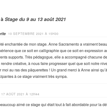
 à
Stage du 9 au 13 août 2021
rite
10 SEPTEMBRE 2021 À 15H30
 été enchantée de mon stage. Anne Sacramento a vraiment bea
érience que ce soit en calligraphie que ce soit en expression ar
érents supports. Très pédagogue, elle a accompagné chacune de
rendre créative, à nous faire progresser quel que soit notre niv
ur moi au ras des pâquerettes ! Un grand merci à Anne ainsi qu’à
icipantes à ce stage vraiment très sympa.
17 AOÛT 2021 À 12H44
beaucoup aimé ce stage qui était tout à fait abordable pour la d