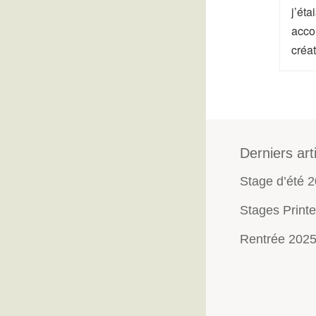
j’ét
acco
créa
Derniers art
Stage d’été 
Stages Print
Rentrée 202