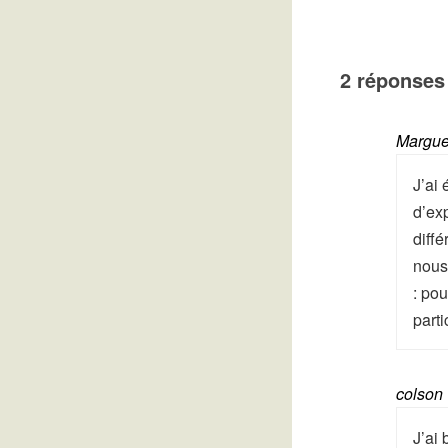
2 réponses
Margue
J’ai
d’exp
diff
nous 
: po
part
colson
J’ai 