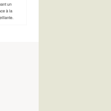
uant un
ce à la
illante.