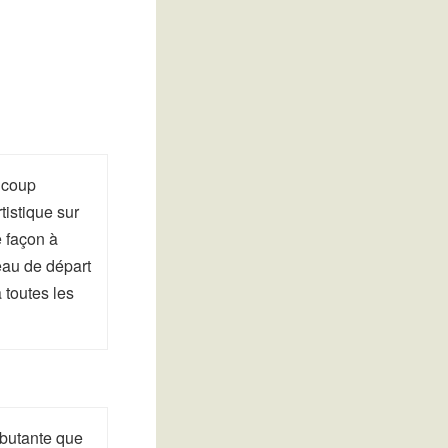
ucoup
tistique sur
 façon à
eau de départ
 toutes les
ébutante que