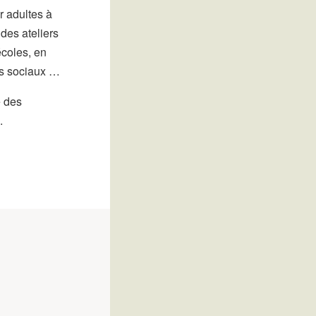
r adultes à
des ateliers
écoles, en
s sociaux …
e des
.