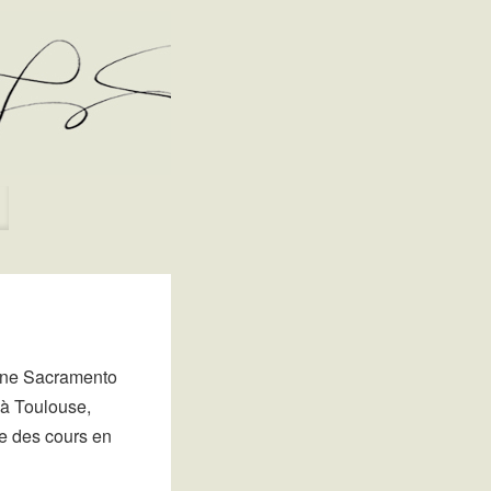
nne Sacramento
 à Toulouse,
ue des cours en